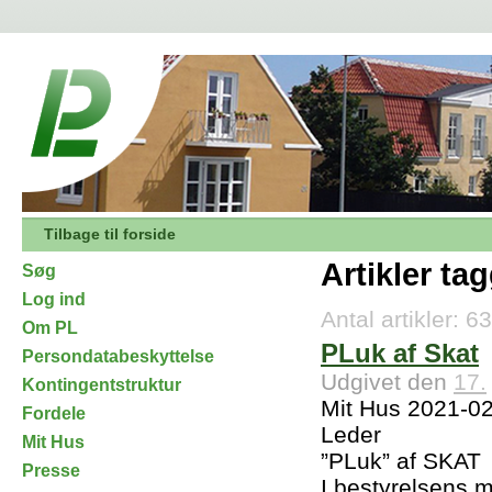
Tilbage til forside
Artikler ta
Søg
Log ind
Antal artikler: 63
Om PL
PLuk af Skat
Persondatabeskyttelse
Udgivet den
17.
Kontingentstruktur
Mit Hus 2021-0
Fordele
Leder
Mit Hus
”PLuk” af SKAT
Presse
I bestyrelsens m