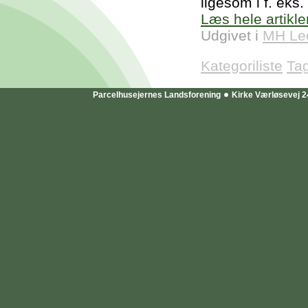
ligesom i f. eks
Læs hele artikle
Udgivet i
MH Le
Kategoriliste
Ta
Parcelhusejernes Landsforening
Kirke Værløsevej 2