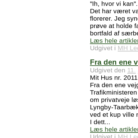
"Ih, hvor vi kan
Det har været va
florerer. Jeg syn
prøve at holde f
bortfald af særbe
Læs hele artikle
Udgivet i
MH Le
Fra den ene v
Udgivet den
11.
Mit Hus nr. 201
Fra den ene vejg
Trafikministeren
om privatveje lø
Lyngby-Taarbæk
ved et kup ville
I dett...
Læs hele artikle
Udgivet i
MH Le