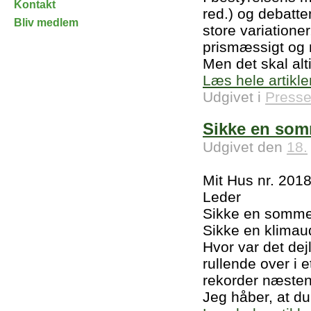
Kontakt
red.) og debatte
Bliv medlem
store variatione
prismæssigt og m
Men det skal alti
Læs hele artikle
Udgivet i
Presse
Sikke en som
Udgivet den
18.
Mit Hus nr. 201
Leder
Sikke en somme
Sikke en klimau
Hvor var det d
rullende over i 
rekorder næsten
Jeg håber, at du 