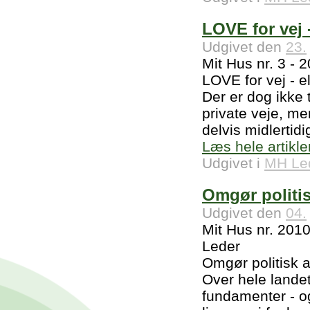
LOVE for vej -
Udgivet den
23.
Mit Hus nr. 3 - 
LOVE for vej - el
Der er dog ikke 
private veje, me
delvis midlertidi
Læs hele artikle
Udgivet i
MH Le
Omgør politi
Udgivet den
04.
Mit Hus nr. 201
Leder
Omgør politisk 
Over hele landet
fundamenter - og