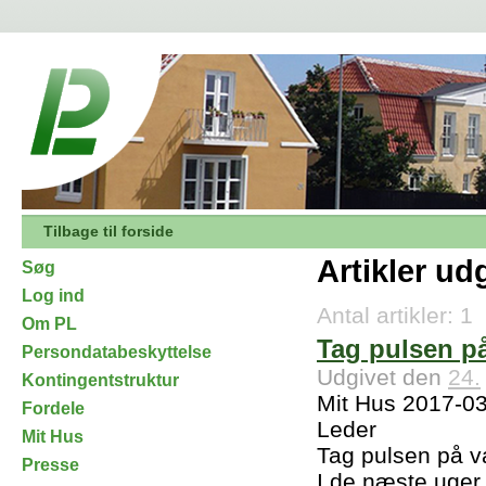
Tilbage til forside
Artikler ud
Søg
Log ind
Antal artikler: 1
Om PL
Tag pulsen på
Persondatabeskyttelse
Udgivet den
24.
Kontingentstruktur
Mit Hus 2017-0
Fordele
Leder
Mit Hus
Tag pulsen på va
Presse
I de næste uger