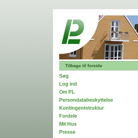
Tilbage til forside
Søg
Log ind
Om PL
Persondatabeskyttelse
Kontingentstruktur
Fordele
Mit Hus
Presse