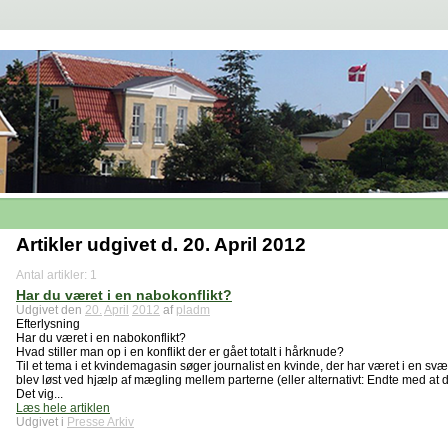
Artikler udgivet d. 20. April 2012
Antal artikler: 1
Har du været i en nabokonflikt?
Udgivet den
20.
April
2012
af
pladm
Efterlysning
Har du været i en nabokonflikt?
Hvad stiller man op i en konflikt der er gået totalt i hårknude?
Til et tema i et kvindemagasin søger journalist en kvinde, der har været i en sv
blev løst ved hjælp af mægling mellem parterne (eller alternativt: Endte med at d
Det vig...
Læs hele artiklen
Udgivet i
Presse Arkiv