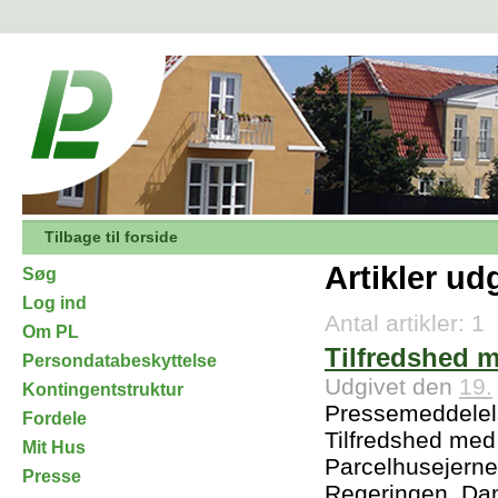
Tilbage til forside
Artikler ud
Søg
Log ind
Antal artikler: 1
Om PL
Tilfredshed 
Persondatabeskyttelse
Udgivet den
19.
Kontingentstruktur
Pressemeddelels
Fordele
Tilfredshed med
Mit Hus
Parcelhusejernes
Presse
Regeringen, Dan