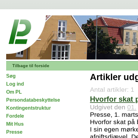
Tilbage til forside
Artikler ud
Søg
Log ind
Antal artikler: 1
Om PL
Hvorfor skat 
Persondatabeskyttelse
Udgivet den
01.
Kontingentstruktur
Presse, 1. mart
Fordele
Hvorfor skat på 
Mit Hus
I sin egen mørke
Presse
afgiftsdjævel. D