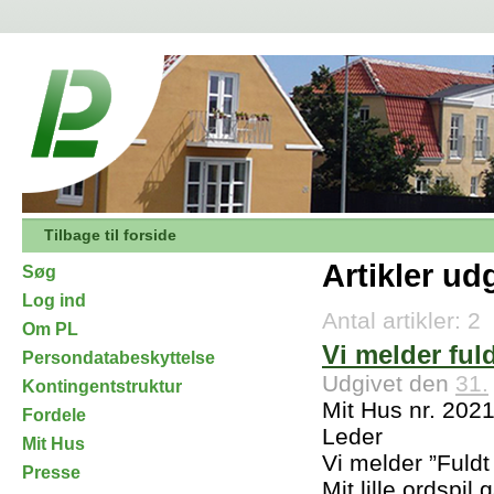
Tilbage til forside
Artikler ud
Søg
Log ind
Antal artikler: 2
Om PL
Vi melder ful
Persondatabeskyttelse
Udgivet den
31.
Kontingentstruktur
Mit Hus nr. 202
Fordele
Leder
Mit Hus
Vi melder ”Fuldt
Presse
Mit lille ordspil