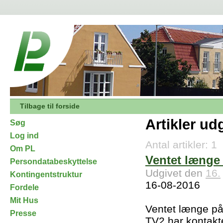
Tilbage til forside
Artikler ud
Søg
Log ind
Antal artikler: 1
Om PL
Ventet længe 
Persondatabeskyttelse
Udgivet den
16.
Kontingentstruktur
16-08-2016
Fordele
Mit Hus
Ventet længe på
Presse
TV2 har kontakte