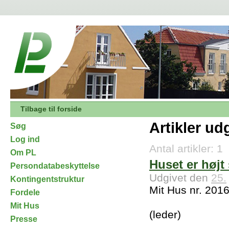
Tilbage til forside
Artikler udg
Søg
Log ind
Antal artikler: 1
Om PL
Huset er højt 
Persondatabeskyttelse
Udgivet den
25.
Kontingentstruktur
Mit Hus nr. 201
Fordele
Mit Hus
(leder)
Presse