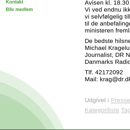
Avisen kl. 18.30
Kontakt
Vi ved endnu ik
Bliv medlem
vi selvfølgelig 
til de anbefalin
ministeren frem
De bedste hilsn
Michael Kragel
Journalist, DR 
Danmarks Radi
Tlf. 42172092
Mail: krag@dr.d
Udgivet i
Presse
Kategoriliste
Ta