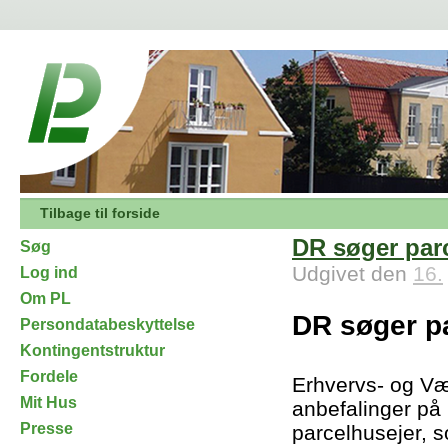
Tilbage til forside
DR søger par
Søg
Udgivet den
16.
Log ind
Om PL
DR søger pa
Persondatabeskyttelse
Kontingentstruktur
Fordele
Erhvervs- og Væ
Mit Hus
anbefalinger på
Presse
parcelhusejer, so