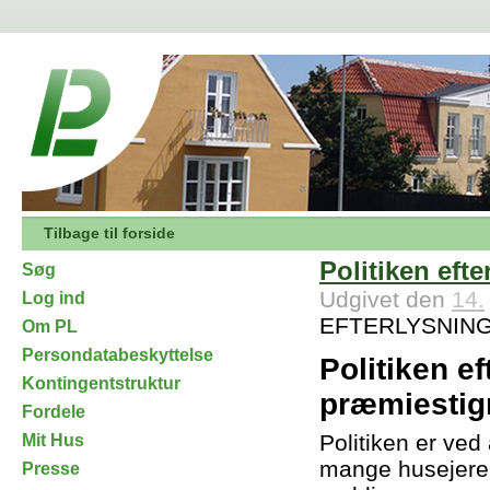
Tilbage til forside
Politiken efter
Søg
Udgivet den
14.
Log ind
EFTERLYSNING,
Om PL
Persondatabeskyttelse
Politiken ef
Kontingentstruktur
præmiestign
Fordele
Politiken er ved
Mit Hus
mange husejere o
Presse