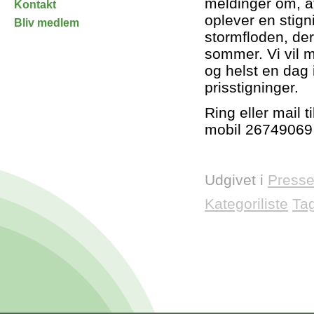
meldinger om, at
Kontakt
oplever en stign
Bliv medlem
stormfloden, de
sommer. Vi vil m
og helst en dag 
prisstigninger.
Ring eller mail t
mobil 26749069
Udgivet i
Presse
Kategoriliste
Ta