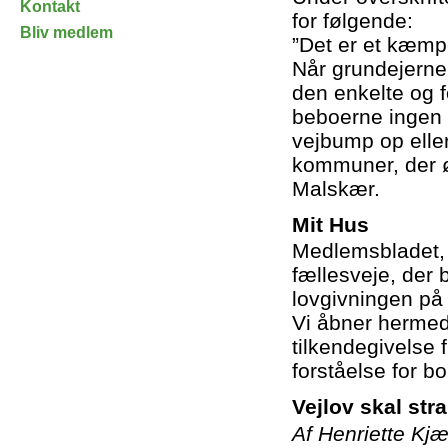
Kontakt
for følgende:
Bliv medlem
”Det er et kæmp
Når grundejerne 
den enkelte og f
beboerne ingen 
vejbump op eller
kommuner, der øn
Malskær.
Mit Hus
Medlemsbladet, 
fællesveje, der 
lovgivningen på
Vi åbner hermed 
tilkendegivelse f
forståelse for b
Vejlov skal st
Af Henriette Kjæ