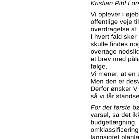
Kristian Pihl Lor
Vi oplever i øj
offentlige veje 
overdragelse af v
I hvert fald sker
skulle findes n
overtage nedsli
et brev med pålæ
følge.
Vi mener, at en
Men den er des
Derfor ønsker V 
så vi får stand
For det første
bø
varsel, så det i
budgetlægning. D
omklassificerin
langsigtet pla