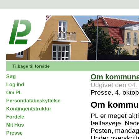
Tilbage til forside
Om kommunal
Søg
Udgivet den
04.
Log ind
Presse, 4. okto
Om PL
Persondatabeskyttelse
Om kommun
Kontingentstruktur
PL er meget akti
Fordele
fællesveje. Ned
Mit Hus
Posten, mandag 
Presse
Under overskrift