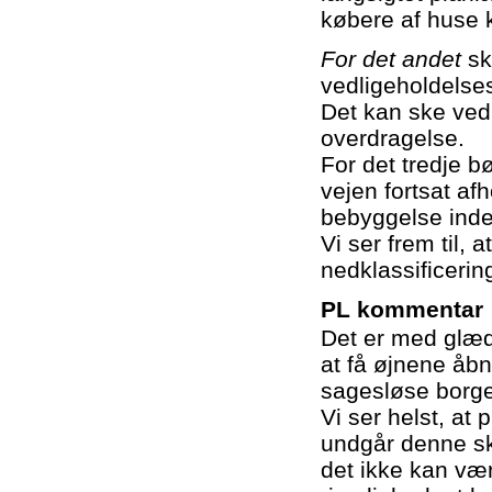
købere af huse k
For det andet
sk
vedligeholdelse
Det kan ske ved 
overdragelse.
For det tredje b
vejen fortsat af
bebyggelse inde
Vi ser frem til, 
nedklassificering
PL kommentar
Det er med glæde
at få øjnene åbn
sagesløse borge
Vi ser helst, at 
undgår denne sk
det ikke kan vær