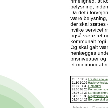
rimelighed, at 
belysning, inden
Da det i forvej
være belysning, 
der skal sættes 
hvilke servicefi
også være ret og
kommunalt regi. 
Og skal galt vær
henlægges under
prisniveauer og 
et minimum af r
11.07 09:57
Fra den ene vej
11.10 10:06
Hastelovforslag
16.07 14:33
Hømarker
28.06 08:26
Kommuner spar
25.06 13:33
Landspolitikere
04.06 13:38
Magtmisbrug p
08.04 14:27
Borgere skal se
Udgivet i
Presse