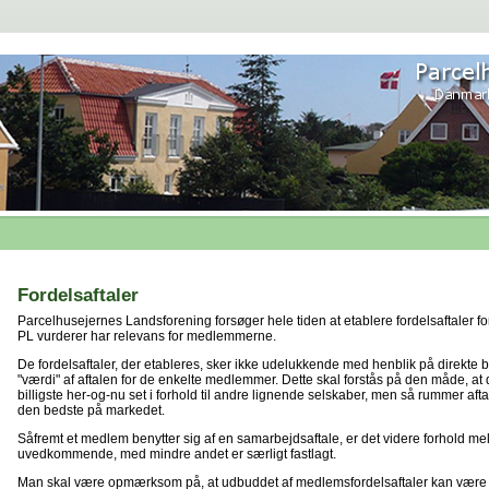
Fordelsaftaler
Parcelhusejernes Landsforening forsøger hele tiden at etablere fordelsaftaler
PL vurderer har relevans for medlemmerne.
De fordelsaftaler, der etableres, sker ikke udelukkende med henblik på direkt
"værdi" af aftalen for de enkelte medlemmer. Dette skal forstås på den måde, at 
billigste her-og-nu set i forhold til andre lignende selskaber, men så rummer aftal
den bedste på markedet.
Såfremt et medlem benytter sig af en samarbejdsaftale, er det videre forhold 
uvedkommende, med mindre andet er særligt fastlagt.
Man skal være opmærksom på, at udbuddet af medlemsfordelsaftaler kan være 